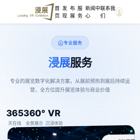
首
发
布
服
新闻中
联系我
页
现
展
务
心
们
专业服务
浸展
服务
专业的展览数字化解决方案，从展前预热到展后持续运
营，全方位提升展览体验与商业价值
365
360°
VR
天在线
全景展示
沉浸体验
3D虚拟展厅