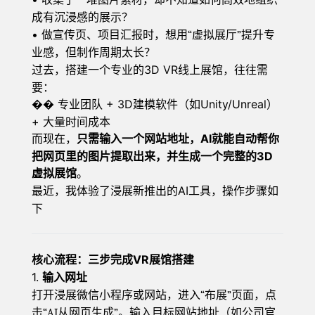
收集了一堆图片素材，却不知道如何高效地组织
成有沉浸感的展示？
•
做宣传页、项目汇报时，想用
“虚拟展厅”提升专
业感，但制作周期太长？
3D VR线上展馆，往往需
过去，搭建一个专业的
要：
+ 3D建模软件（如Unity/Unreal）
��
专业团队
+ 大量时间成本
AI就能自动帮你
而现在，
只需输入一个网站地址，
把网页里的图片提取出来，并生成一个完整的3D
虚拟展馆
。
AI工具，操作步骤如
最近，我体验了浸展新推出的
下
VR
核心流程：三步完成
展馆搭建
1.
输入网址
打开浸展微信小程序或网站，进入
“布展”页面，点
击“AI从网页生成”。输入目标网站地址（如公司官