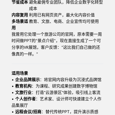
节省成本
避免雇佣专业团队，降低企业数字化转型
成本
内容复用
利用已有网页资产，最大化内容价值
多场景适
教育、文旅、电商、企业宣传均可使用
用
我曾用它处理一个旅游公司的官网，原本需要一周
PPT
时间做
的
景点介绍
，现在直接生成了一个可
“
”
分享的
展馆，客户反馈：
这比我们自己做的还
VR
“
像真的一样。
”
适用场景
•
企业品牌展示
：将官网内容升级为沉浸式品牌馆
•
教育机构
：为课程、研究成果创建数字博物馆
•
文旅行业
：打造
“云游景区”体验，吸引线上客流
•
个人创作者
：艺术家、设计师可快速建立个人作
品集展厅
•
/招商
PPT，提升演示质感
远程会议
：替代传统